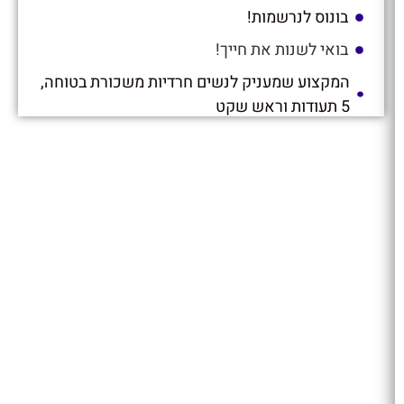
בונוס לנרשמות!
בואי לשנות את חייך!
המקצוע שמעניק לנשים חרדיות משכורת בטוחה,
5 תעודות וראש שקט
"יותר מצדקה זה לעזור לאישה להקים עץ מניב
פרי": הראיון שכל אישה שרוצה שפע ושמחה
חייבת לקרוא
לא רק תחביב: איך הפך הריקוד לקריירה
המבוקשת והמעצימה ביותר אצל נשים חרדיות?
זומבה לדתיות