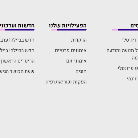
ים
הפעילויות שלנו
חדשות ועדכוני
דיגיטלי
הרקדות
חדש בביילה! ערבי גיבוש "oop
 תנועה ותודעה
אימונים פרטיים
חדש בביילה! ביילה
מה
אימוני זום
הריטריט הראשון ב
יט פרונטלי
חוגים
שעת הכושר הגיעה
חינמי
הפקות וכוריאוגרפיה