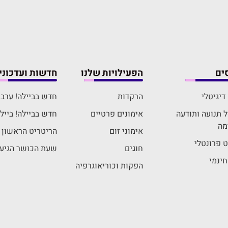
ים
הפעילויות שלנו
חדשות ועדכוני
דיגיטלי
הרקדות
חדש בביילה! ערבי גיבוש "oop
 תנועה ותודעה
אימונים פרטיים
חדש בביילה! ביילה
מה
אימוני זום
הריטריט הראשון ב
יט פרונטלי
חוגים
שעת הכושר הגיעה
חינמי
הפקות וכוריאוגרפיה