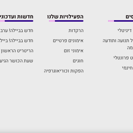
ים
הפעילויות שלנו
חדשות ועדכוני
דיגיטלי
הרקדות
חדש בביילה! ערבי גיבוש "oop
 תנועה ותודעה
אימונים פרטיים
חדש בביילה! ביילה
מה
אימוני זום
הריטריט הראשון ב
יט פרונטלי
חוגים
שעת הכושר הגיעה
חינמי
הפקות וכוריאוגרפיה