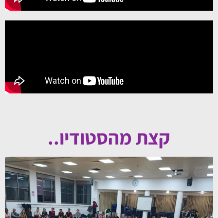
קצת מהסטודיו..